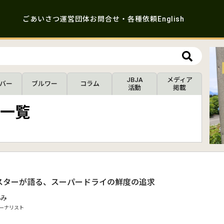
ごあいさつ
運営団体
お問合せ・各種依頼
English
JBJA
メディア
バー
ブルワー
コラム
活動
掲載
一覧
スターが語る、スーパードライの鮮度の追求
み
ーナリスト