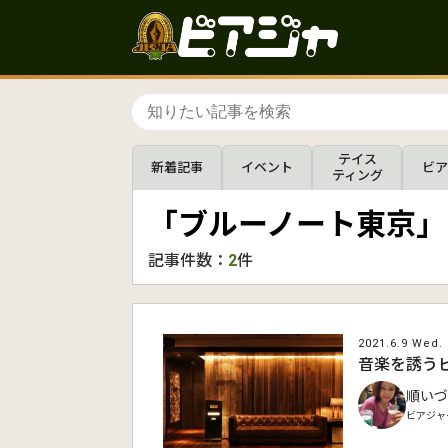
テイス
新着記事
イベント
ビア
ティング
「ブルーノート東京」
記事件数：
2
件
2021.6.9 Wed.
音楽を誘うビー
順いづ
ビアジャ