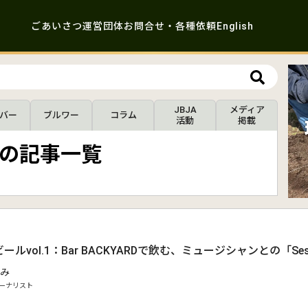
ごあいさつ
運営団体
お問合せ・各種依頼
English
JBJA
メディア
バー
ブルワー
コラム
活動
掲載
の記事一覧
ルvol.1：Bar BACKYARDで飲む、ミュージシャンとの「Ses
み
ーナリスト