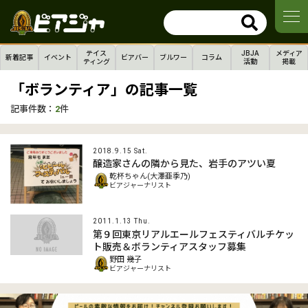
テイス
JBJA
メディア
新着記事
イベント
ビアバー
ブルワー
コラム
ティング
活動
掲載
「ボランティア」の記事一覧
記事件数：
2
件
2018.9.15 Sat.
醸造家さんの隣から見た、岩手のアツい夏
乾杯ちゃん(大澤亜季乃)
ビアジャーナリスト
2011.1.13 Thu.
第９回東京リアルエールフェスティバルチケッ
ト販売＆ボランティアスタッフ募集
野田 幾子
ビアジャーナリスト