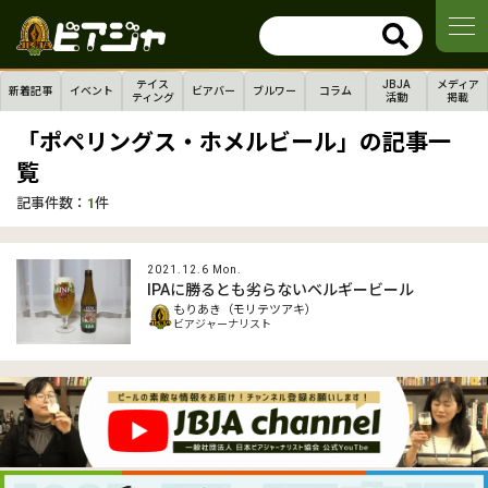
テイス
JBJA
メディア
新着記事
イベント
ビアバー
ブルワー
コラム
ティング
活動
掲載
「ポペリングス・ホメルビール」の記事一
覧
記事件数：
1
件
2021.12.6 Mon.
IPAに勝るとも劣らないベルギービール
もりあき（モリテツアキ）
ビアジャーナリスト