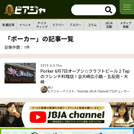
テイス
JBJA
メディア
新着記事
イベント
ビアバー
ブルワー
コラム
ティング
活動
掲載
「ポーカー」の記事一覧
記事件数：
1
件
2019.6.6 Thu.
Porker 6月7日オープン☆クラフトビール２Tap
のフレンチ料理店！@大崎広小路・五反田・大
崎
MJ
ビアジャーナリスト／Youtube JBJA Channelプロデューサー