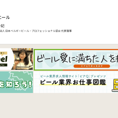
.
エール
一記
法人 日本ベルギービール・プロフェッショナル協会 代表理事