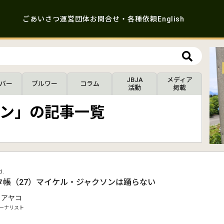
ごあいさつ
運営団体
お問合せ・各種依頼
English
JBJA
メディア
バー
ブルワー
コラム
活動
掲載
ン」の記事一覧
d.
タ帳（27）マイケル・ジャクソンは踊らない
 アヤコ
ーナリスト