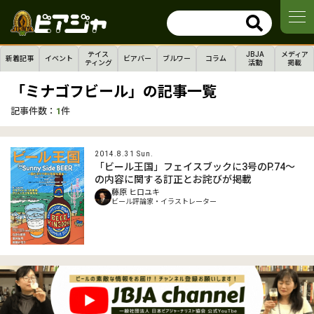
テイス
JBJA
メディア
新着記事
イベント
ビアバー
ブルワー
コラム
ティング
活動
掲載
「ミナゴフビール」の記事一覧
記事件数：
1
件
2014.8.31 Sun.
「ビール王国」フェイスブックに3号のP.74～
の内容に関する訂正とお詫びが掲載
藤原 ヒロユキ
ビール評論家・イラストレーター