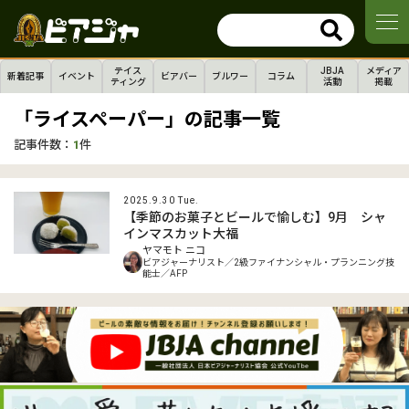
テイス
JBJA
メディア
新着記事
イベント
ビアバー
ブルワー
コラム
ティング
活動
掲載
「ライスペーパー」の記事一覧
記事件数：
1
件
2025.9.30 Tue.
【季節のお菓子とビールで愉しむ】9月 シャ
インマスカット大福
ヤマモト ニコ
ビアジャーナリスト／2級ファイナンシャル・プランニング技
能士／AFP