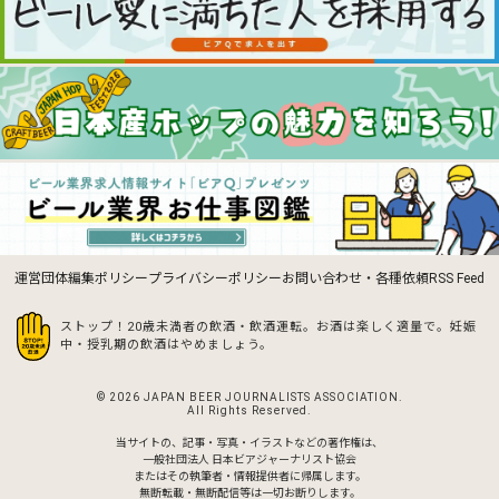
運営団体
編集ポリシー
プライバシーポリシー
お問い合わせ・各種依頼
RSS Feed
ストップ！20歳未満者の飲酒・飲酒運転。お酒は楽しく適量で。
妊娠
中・授乳期の飲酒はやめましょう。
© 2026 JAPAN BEER JOURNALISTS ASSOCIATION.
All Rights Reserved.
当サイトの、記事・写真・イラストなどの著作権は、
一般社団法人 日本ビアジャーナリスト協会
またはその執筆者・情報提供者に帰属します。
無断転載・無断配信等は一切お断りします。