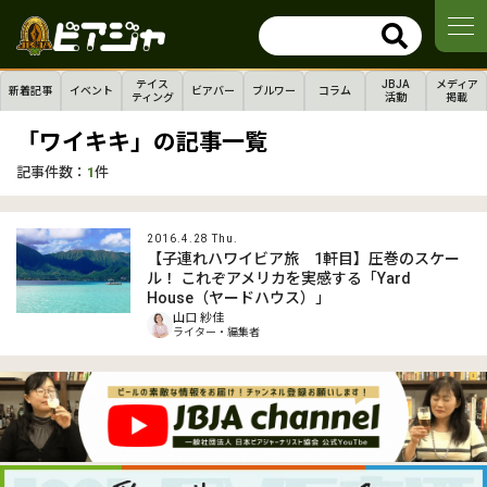
テイス
JBJA
メディア
新着記事
イベント
ビアバー
ブルワー
コラム
ティング
活動
掲載
「ワイキキ」の記事一覧
記事件数：
1
件
2016.4.28 Thu.
【子連れハワイビア旅 1軒目】圧巻のスケー
ル！ これぞアメリカを実感する「Yard
House（ヤードハウス）」
山口 紗佳
ライター・編集者