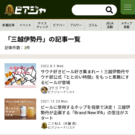
テイス
JBJA
メディア
新着記事
イベント
ビアバー
ブルワー
コラム
ティング
活動
掲載
「三越伊勢丹」の記事一覧
記事件数：
2
件
2022.8.3 Wed.
サウナ好きビール好き集まれー！三越伊勢丹サ
ウナ部公式『ととのい時間』をもっと素敵にす
るビールが登場
コウゴ アヤコ
ビアジャーナリスト
2021.12.20 Mon.
ビールに使用するホップを投票で決定！ 三越伊
勢丹が企画する「Brand New IPA」の受注がス
タート
こぐねえ（木暮 亮）
ビアジャーナリスト