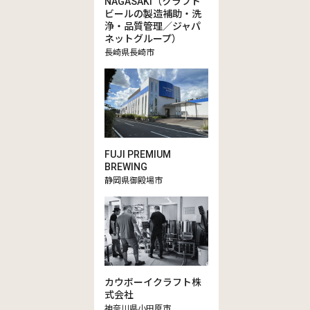
NAGASAKI（クラフト
ビールの製造補助・洗
浄・品質管理／ジャパ
ネットグループ）
長崎県長崎市
FUJI PREMIUM
BREWING
静岡県御殿場市
カウボーイクラフト株
式会社
神奈川県小田原市