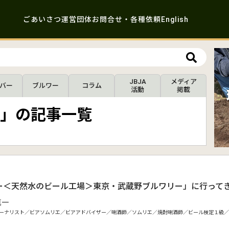
ごあいさつ
運営団体
お問合せ・各種依頼
English
JBJA
メディア
バー
ブルワー
コラム
活動
掲載
」の記事一覧
ー＜天然水のビール工場＞東京・武蔵野ブルワリー」に行って
真一
ーナリスト／ビアソムリエ／ビアアドバイザー／唎酒師／ソムリエ／焼酎唎酒師／ビール検定１級／