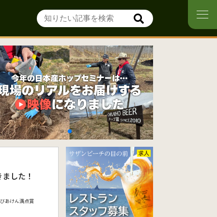
きました！
びあけん満点賞