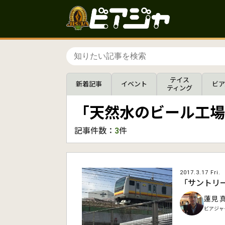
テイス
新着記事
イベント
ビア
ティング
「天然水のビール工場
記事件数：
3
件
2017.3.17 Fri.
「サントリ
蓮見 
ビアジャ