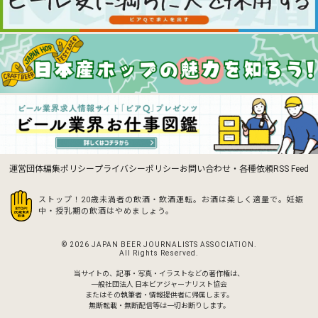
運営団体
編集ポリシー
プライバシーポリシー
お問い合わせ・各種依頼
RSS Feed
ストップ！20歳未満者の飲酒・飲酒運転。お酒は楽しく適量で。
妊娠
中・授乳期の飲酒はやめましょう。
© 2026 JAPAN BEER JOURNALISTS ASSOCIATION.
All Rights Reserved.
当サイトの、記事・写真・イラストなどの著作権は、
一般社団法人 日本ビアジャーナリスト協会
またはその執筆者・情報提供者に帰属します。
無断転載・無断配信等は一切お断りします。