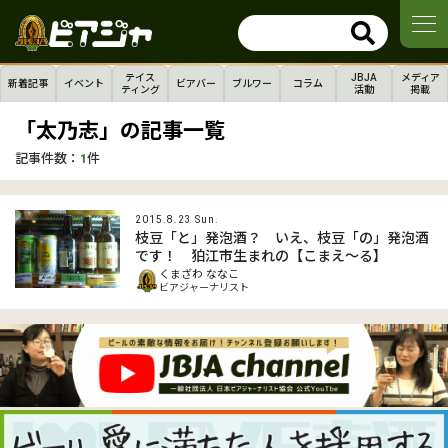
テイス
JBJA
メディア
新着記事
イベント
ビアバー
ブルワー
コラム
ティング
活動
掲載
「太乃志」の記事一覧
記事件数：
1
件
2015.8.23 Sun.
枝豆「と」発泡酒？ いえ、枝豆「の」発泡酒
です！ 狛江市生まれの【こまえ～る】
くまざわ ななこ
ビアジャーナリスト