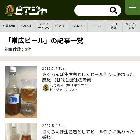
テイス
JBJA
メディア
新着記事
イベント
ビアバー
ブルワー
コラム
ティング
活動
掲載
「帯広ビール」の記事一覧
記事件数：
3
件
2023.3.7 Tue.
さくらんぼ生産者としてビール作りに係わった
感想 （甘味と酸味の考察）
もりあき（モリテツアキ）
ビアジャーナリスト
2022.5.1 Sun.
さくらんぼ生産者としてビール作りに係わった
感想