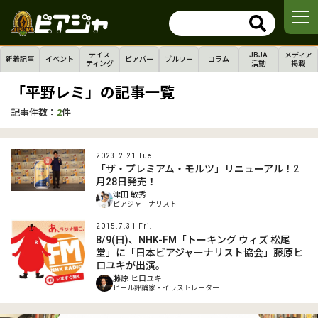
テイス
JBJA
メディア
新着記事
イベント
ビアバー
ブルワー
コラム
ティング
活動
掲載
「平野レミ」の記事一覧
記事件数：
2
件
2023.2.21 Tue.
「ザ・プレミアム・モルツ」リニューアル！2
月28日発売！
津田 敏秀
ビアジャーナリスト
2015.7.31 Fri.
8/9(日)、NHK-FM「トーキング ウィズ 松尾
堂」に「日本ビアジャーナリスト協会」藤原ヒ
ロユキが出演。
藤原 ヒロユキ
ビール評論家・イラストレーター