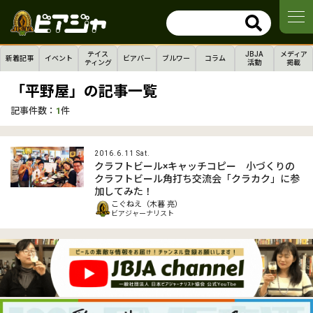
テイス
JBJA
メディア
新着記事
イベント
ビアバー
ブルワー
コラム
ティング
活動
掲載
「平野屋」の記事一覧
記事件数：
1
件
2016.6.11 Sat.
クラフトビール×キャッチコピー 小づくりの
クラフトビール角打ち交流会「クラカク」に参
加してみた！
こぐねえ（木暮 亮）
ビアジャーナリスト