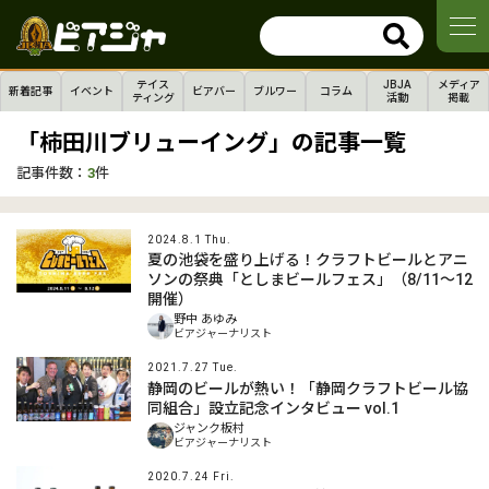
テイス
JBJA
メディア
新着記事
イベント
ビアバー
ブルワー
コラム
ティング
活動
掲載
「柿田川ブリューイング」の記事一覧
記事件数：
3
件
2024.8.1 Thu.
夏の池袋を盛り上げる！クラフトビールとアニ
ソンの祭典「としまビールフェス」（8/11〜12
開催）
野中 あゆみ
ビアジャーナリスト
2021.7.27 Tue.
静岡のビールが熱い！「静岡クラフトビール協
同組合」設立記念インタビュー vol.1
ジャンク板村
ビアジャーナリスト
2020.7.24 Fri.