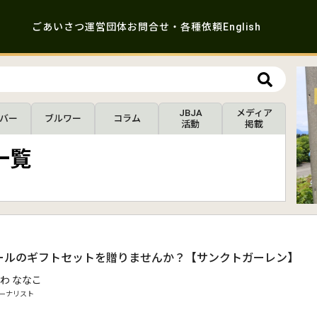
ごあいさつ
運営団体
お問合せ・各種依頼
English
JBJA
メディア
バー
ブルワー
コラム
活動
掲載
一覧
ールのギフトセットを贈りませんか？【サンクトガーレン】
わ ななこ
ーナリスト