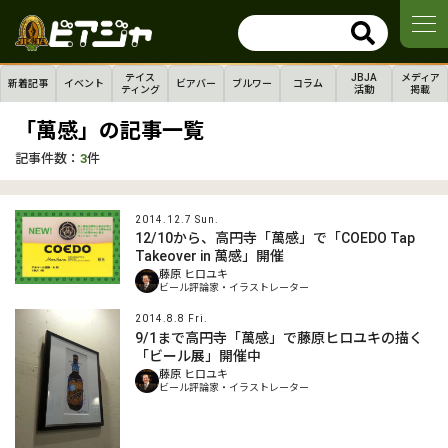
テイス
JBJA
メディア
新着記事
イベント
ビアバー
ブルワー
コラム
ティング
活動
掲載
「萬感」の記事一覧
記事件数：
3
件
2014.12.7 Sun.
12/10から、高円寺「萬感」で「COEDO Tap
Takeover in 萬感」開催
藤原 ヒロユキ
ビール評論家・イラストレーター
2014.8.8 Fri.
9/1まで高円寺「萬感」で藤原ヒロユキの描く
「ビール展」開催中
藤原 ヒロユキ
ビール評論家・イラストレーター