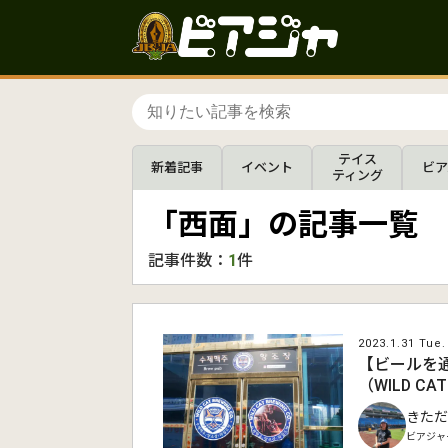
テイス
新着記事
イベント
ビア
ティング
「西面」の記事一覧
記事件数：
1
件
2023.1.31 Tue.
【ビールを
（WILD CA
きただ
ビアジャ