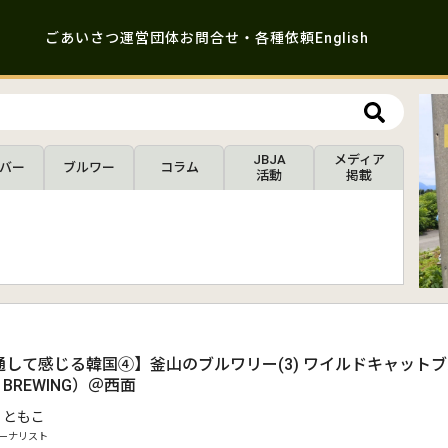
ごあいさつ
運営団体
お問合せ・各種依頼
English
JBJA
メディア
バー
ブルワー
コラム
活動
掲載
通して感じる韓国④】釜山のブルワリー(3) ワイルドキャット
T BREWING）＠西面
 ともこ
ーナリスト