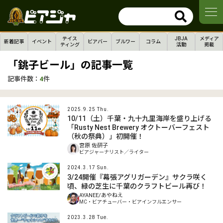
テイス
JBJA
メディア
新着記事
イベント
ビアバー
ブルワー
コラム
ティング
活動
掲載
「銚子ビール」の記事一覧
記事件数：
4
件
2025.9.25 Thu.
10/11（土）千葉・九十九里海岸を盛り上げる
「Rusty Nest Brewery オクトーバーフェスト
（秋の祭典）」初開催！
宮原 佐研子
ビアジャーナリスト／ライター
2024.3.17 Sun.
3/24開催『幕張アグリガーデン』サクラ咲く
頃、緑の芝生に千葉のクラフトビール再び！
AYANEE/あやねえ
MC・ビアチューバー・ビアインフルエンサー
2023.3.28 Tue.