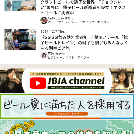
クラフトビールで銚子を世界一“チョウシい
い”まちに！銚子ビール新醸造所設立！ネクス
トゴールに挑戦中！
AYANEE/あやねえ
MC・ビアチューバー・ビアインフルエンサー
2017.12.7 Thu.
《Go!Go!飲み鉄》第9回 千葉モノレール「銚
子ビールトレイン」の銚子も調子もみんなよく
なる列車ビア旅
宮原 佐研子
ビアジャーナリスト／ライター