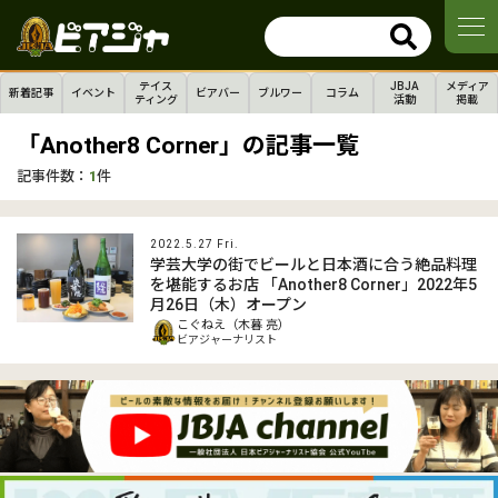
テイス
JBJA
メディア
新着記事
イベント
ビアバー
ブルワー
コラム
ティング
活動
掲載
「Another8 Corner」の記事一覧
記事件数：
1
件
2022.5.27 Fri.
学芸大学の街でビールと日本酒に合う絶品料理
を堪能するお店 「Another8 Corner」2022年5
月26日（木）オープン
こぐねえ（木暮 亮）
ビアジャーナリスト