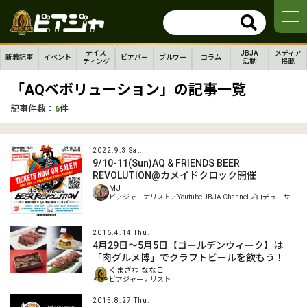
テイス
JBJA
メディア
新着記事
イベント
ビアバー
ブルワー
コラム
ティング
活動
掲載
「AQベボリューション」の記事一覧
記事件数：
6
件
2022.9.3 Sat.
9/10-11(Sun)AQ & FRIENDS BEER
REVOLUTION@カメイドクロック開催
MJ
ビアジャーナリスト／Youtube JBJA Channelプロデューサー
2016.4.14 Thu.
4月29日～5月5日【ゴールデンウィーク】は
「肉グルメ博」でクラフトビールを飲もう！
くまざわ ななこ
ビアジャーナリスト
2015.8.27 Thu.