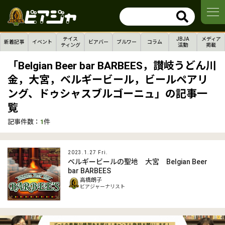
テイス
JBJA
メディア
新着記事
イベント
ビアバー
ブルワー
コラム
ティング
活動
掲載
「Belgian Beer bar BARBEES，讃岐うどん川
金，大宮，ベルギービール，ビールペアリ
ング、ドゥシャスブルゴーニュ」の記事一
覧
記事件数：
1
件
2023.1.27 Fri.
ベルギービールの聖地 大宮 Belgian Beer
bar BARBEES
高橋朗子
ビアジャーナリスト