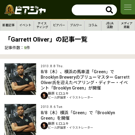
テイス
JBJA
メディア
新着記事
イベント
ビアバー
ブルワー
コラム
ティング
活動
掲載
「Garrett Oliver」の記事一覧
記事件数：
5
件
2013.8.8 Thu.
8/8（木）、横浜の馬車道「Green」で
Brooklyn Breweryのブリューマスター Garrett
Oliver氏を迎えたペアリング・ディナー・イベ
ント「Brooklyn Green」が開催
藤原 ヒロユキ
ビール評論家・イラストレーター
2013.8.6 Tue.
8/8（木）横浜「Green」で「Brooklyn
Green」を開催
藤原 ヒロユキ
ビール評論家・イラストレーター