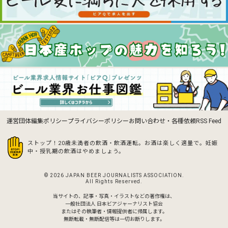
運営団体
編集ポリシー
プライバシーポリシー
お問い合わせ・各種依頼
RSS Feed
ストップ！20歳未満者の飲酒・飲酒運転。お酒は楽しく適量で。
妊娠
中・授乳期の飲酒はやめましょう。
© 2026 JAPAN BEER JOURNALISTS ASSOCIATION.
All Rights Reserved.
当サイトの、記事・写真・イラストなどの著作権は、
一般社団法人 日本ビアジャーナリスト協会
またはその執筆者・情報提供者に帰属します。
無断転載・無断配信等は一切お断りします。