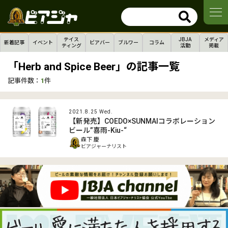
テイス
JBJA
メディア
新着記事
イベント
ビアバー
ブルワー
コラム
ティング
活動
掲載
「Herb and Spice Beer」の記事一覧
記事件数：
1
件
2021.8.25 Wed.
【新発売】COEDO×SUNMAIコラボレーション
ビール”喜雨-Kiu-“
森下 慶
ビアジャーナリスト