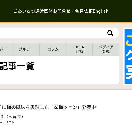
ごあいさつ
運営団体
お問合せ・各種依頼
English
JBJA
メディア
バー
ブルワー
コラム
活動
掲載
」の記事一覧
.
ずに梅の風味を表現した「盆梅ツェン」発売中
え（木暮 亮）
ーナリスト