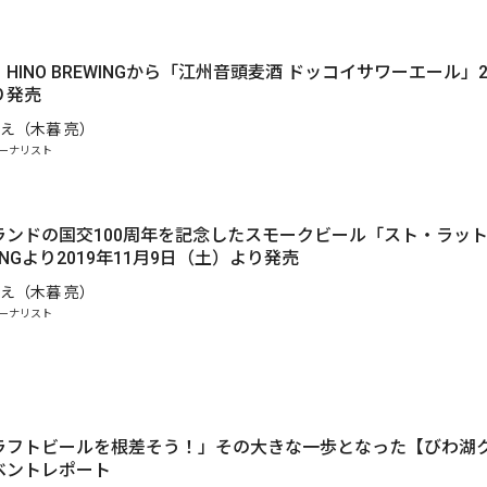
HINO BREWINGから「江州音頭麦酒 ドッコイサワーエール」20
り発売
え（木暮 亮）
ーナリスト
.
ランドの国交100周年を記念したスモークビール「スト・ラッ
EWINGより2019年11月9日（土）より発売
え（木暮 亮）
ーナリスト
ラフトビールを根差そう！」その大きな一歩となった【びわ湖
ベントレポート