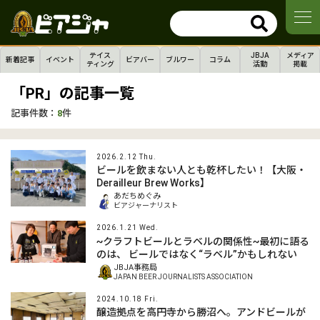
テイス
JBJA
メディア
新着記事
イベント
ビアバー
ブルワー
コラム
ティング
活動
掲載
「PR」の記事一覧
記事件数：
8
件
2026.2.12 Thu.
ビールを飲まない人とも乾杯したい！【大阪・
Derailleur Brew Works】
あだちめぐみ
ビアジャーナリスト
2026.1.21 Wed.
~クラフトビールとラベルの関係性~最初に語る
のは、 ビールではなく“ラベル”かもしれない
JBJA事務局
JAPAN BEER JOURNALISTS ASSOCIATION
2024.10.18 Fri.
醸造拠点を高円寺から勝沼へ。アンドビールが