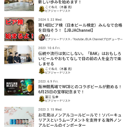
新しい歩みを始めます！
こぐねえ（木暮 亮）
ビアジャーナリスト
2024.5.22 Wed.
第14回ビア検（日本ビール検定）みんなで合格
を目指そう！【JBJAChannel】
MJ
ビアジャーナリスト／Youtube JBJA Channelプロデューサー
2023.10.6 Fri.
伝統や流行は気にしない。「BAK」はおもしろ
いビールやおもてなしで目の前の人を全力で楽
しませる
こぐねえ（木暮 亮）
ビアジャーナリスト
2023.6.9 Fri.
阪神競馬場でWCBとのコラボビールが飲める！
6月25日の宝塚記念まで！
富江 弘幸
ビアジャーナリスト
2023.3.15 Wed.
お花見はノンアルコールビールで！ソバーキュ
リアスというムーブメントを支持する海外ノン
アルビールのインポーター