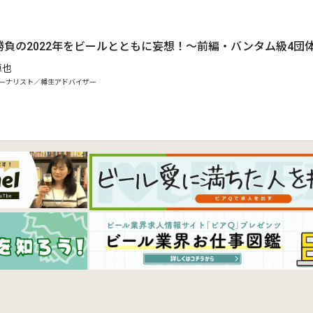
勝負の2022年をビールとともに妄想！～前編・バンタム級4団
卓也
ーナリスト／樽生アドバイザー