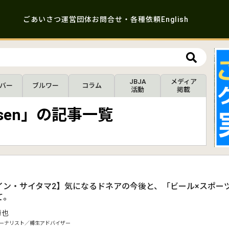
ごあいさつ
運営団体
お問合せ・各種依頼
English
JBJA
メディア
バー
ブルワー
コラム
活動
掲載
 Pilsen」の記事一覧
イン・サイタマ2】気になるドネアの今後と、「ビール×スポー
て。
卓也
ーナリスト／樽生アドバイザー