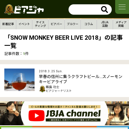
テイス
JBJA
メディア
新着記事
イベント
ビアバー
ブルワー
コラム
ティング
活動
掲載
「SNOW MONKEY BEER LIVE 2018」の記事
一覧
記事件数：
1
件
2018.3.25 Sun.
早春の信州に集うクラフトビール…スノーモン
キービアライブ
飯島 功士
ビアジャーナリスト