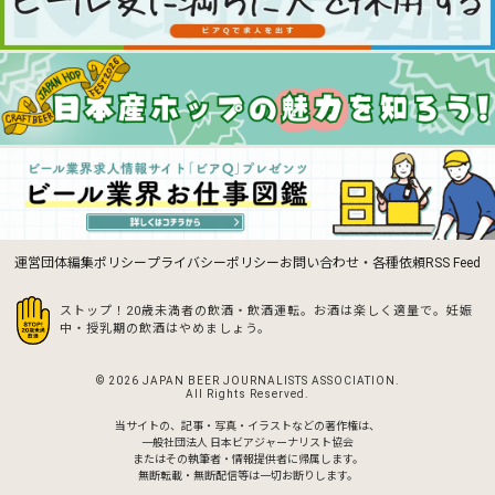
運営団体
編集ポリシー
プライバシーポリシー
お問い合わせ・各種依頼
RSS Feed
ストップ！20歳未満者の飲酒・飲酒運転。お酒は楽しく適量で。
妊娠
中・授乳期の飲酒はやめましょう。
© 2026 JAPAN BEER JOURNALISTS ASSOCIATION.
All Rights Reserved.
当サイトの、記事・写真・イラストなどの著作権は、
一般社団法人 日本ビアジャーナリスト協会
またはその執筆者・情報提供者に帰属します。
無断転載・無断配信等は一切お断りします。