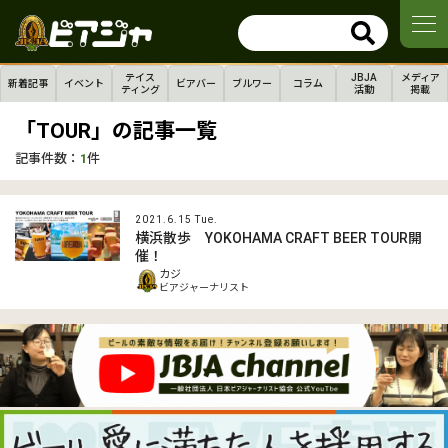
テイス
JBJA
メディア
新着記事
イベント
ビアバー
ブルワー
コラム
ティング
活動
掲載
「TOUR」の記事一覧
記事件数：
1
件
2021.6.15 Tue.
横浜散歩 YOKOHAMA CRAFT BEER TOUR開
催！
カジ
ビアジャーナリスト