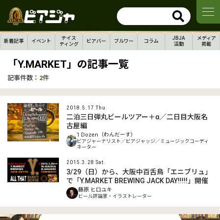
テイス
JBJA
メディア
新着記事
イベント
ビアバー
ブルワー
コラム
ティング
活動
掲載
「Y.MARKET」の記事一覧
記事件数：
2
件
2018.5.17 Thu.
二泊三日弾丸ビールツアー＋α／二日目大阪名
古屋編
1 Dozen（わんだーす）
ビアジャーナリスト／ビアジャッジ／ミュージックコーディ
ネーター
2015.3.28 Sat.
3/29（日）から、大阪中百舌鳥「エニブリュ」
で「Y.MARKET BREWING JACK DAY!!!!!」開催
藤原 ヒロユキ
ビール評論家・イラストレーター