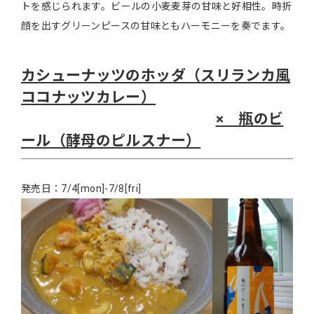
トを感じられます。ビールの小麦麦芽の甘味と好相性。時折
顔を出すグリーンピースの甘味ともハーモニーを奏でます。
カシューナッツのホッダ（スリランカ風
ココナッツカレー）
× 瓶のビ
ール（酵母のピルスナー）
発売日：7/4[mon]-7/8[fri]