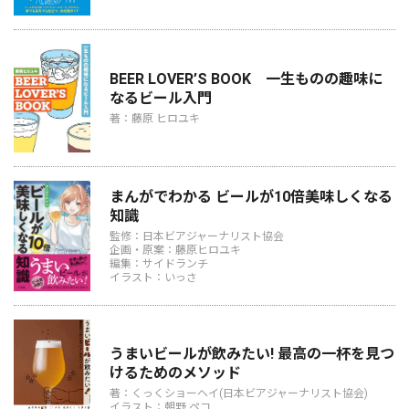
BEER LOVER’S BOOK 一生ものの趣味に
なるビール入門
著：藤原 ヒロユキ
まんがでわかる ビールが10倍美味しくなる
知識
監修：日本ビアジャーナリスト協会
企画・原案：藤原ヒロユキ
編集：サイドランチ
イラスト：いっさ
うまいビールが飲みたい! 最高の一杯を見つ
けるためのメソッド
著：くっくショーヘイ(日本ビアジャーナリスト協会)
イラスト：朝野 ペコ