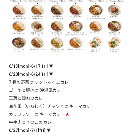
6/13[mon]-6/17[fri]
▼
6/20[mon]-6/24[fri]
▼
7 種の野菜の ラタトゥイユカレー
ゴーヤと豚肉の 沖縄風カレー
玉葱と鶏肉のカレー
無花果（いちじく）チャツネの キーマカレー
カリフラワーの キーマカレー
★
牛挽肉ときのこのカレー
6/27[mon]-7/1[fri]
▼