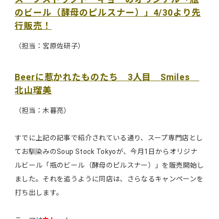
のビール（酵母のピルスナー）」
4/30
より先
行販売！
（担当：宮原佐研子）
Beer
に惹かれたものたち
3
人目
Smiles
北山瑠美
（担当：木暮亮）
すでに上記の記事で紹介されている通り、スープ専門店とし
てお馴染みのSoup Stock Tokyoが、今月1日からオリジナ
ルビール「瓶のビール（酵母のピルスナー）」を販売開始し
ました。それを追うように同店は、さらなるキャンペーンを
打ち出します。