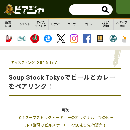
新着
テイス
JBJA
メディア
イベント
ビアバー
ブルワー
コラム
記事
ティング
活動
掲載
2016.6.7
テイスティング
Soup Stock Tokyoでビールとカレー
をペアリング！
目次
0.1
スープストックトーキョーのオリジナル「瓶のビー
ル（酵母のピルスナー）」4/30より先行販売！