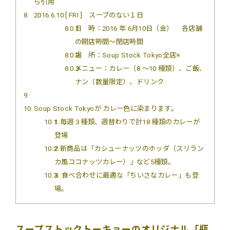
ら引用
8
2016.6.10 [ FRI ] スープのない１日
8.0.1
日 時：2016 年 6月10日（金） 各店舗
の開店時間～閉店時間
8.0.2
場 所：Soup Stock Tokyo全店※
8.0.3
メニュー：カレー（8 ～10 種類）、ご飯、
ナン（数量限定）、ドリンク
9
10
Soup Stock Tokyoが カレー色に染まります。
10.1
1.毎週 3 種類、週替わりで計18 種類のカレーが
登場
10.2
2.新商品は「カシューナッツのホッダ（スリラン
カ風ココナッツカレー）」など5種類。
10.3
3. 食べ合わせに最適な「ちいさなカレー」も登
場。
スープストックトーキョーのオリジナル「瓶