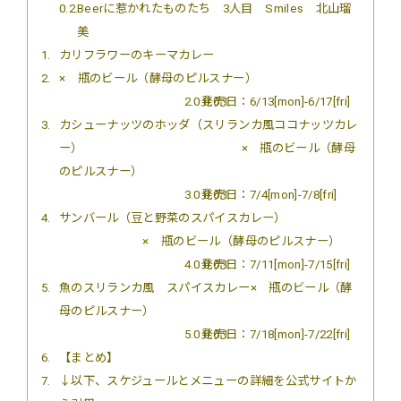
0.2
Beerに惹かれたものたち 3人目 Smiles 北山瑠
美
1
カリフラワーのキーマカレー
2
× 瓶のビール（酵母のピルスナー）
2.0.0.0.1
発売日：6/13[mon]-6/17[fri]
3
カシューナッツのホッダ（スリランカ風ココナッツカレ
ー） × 瓶のビール（酵母
のピルスナー）
3.0.0.0.1
発売日：7/4[mon]-7/8[fri]
4
サンバール（豆と野菜のスパイスカレー）
× 瓶のビール（酵母のピルスナー）
4.0.0.0.1
発売日：7/11[mon]-7/15[fri]
5
魚のスリランカ風 スパイスカレー× 瓶のビール（酵
母のピルスナー）
5.0.0.0.1
発売日：7/18[mon]-7/22[fri]
6
【まとめ】
7
↓以下、スケジュールとメニューの詳細を公式サイトか