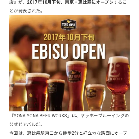
店』
が、
2017年10月下旬、東京・恵比寿にオープン
するこ
とが発表された。
『YONA YONA BEER WORKS』は、ヤッホーブルーイングの
公式ビアバルだ。
今回は、恵比寿駅東口から徒歩2分と好立地な路面にオープ