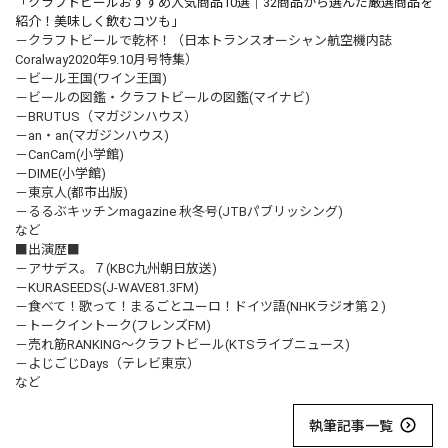
「クラフトビールおすすめ人気商品10選｜32商品から選んだ厳選商品を
紹介！美味しく飲むコツも」
－クラフトビールで乾杯！（日本トランスオーシャン航空機内誌
Coralway2020年9.10月号特集）
－ビール王国(ワイン王国)
－ビールの図鑑・クラフトビールの図鑑(マイナビ)
－BRUTUS（マガジンハウス）
－an・an(マガジンハウス)
－CanCam(小学館)
－DIME(小学館)
－東京人(都市出版)
－るるぶキッチンmagazine 秋冬号(JTBパブリッシング)
など
■出演歴■
－アサデス。７(KBC九州朝日放送)
－KURASEEDS(J-WAVE81.3FM)
－食べて！歌って！まるごとユーロ！ドイツ語(NHKラジオ第２)
－トークイントーク(フレンズFM)
－売れ筋RANKING～クラフトビール(KTSライブニュース)
－よじごじDays（テレビ東京）
など
執筆記事一覧