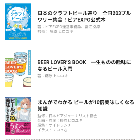
日本のクラフトビール巡り 全国203ブル
ワリー集合！ビアEXPO公式本
著：ビアEXPO運営事務局、富江 弘幸
監修： 藤原 ヒロユキ
BEER LOVER’S BOOK 一生ものの趣味に
なるビール入門
著：藤原 ヒロユキ
まんがでわかる ビールが10倍美味しくなる
知識
監修：日本ビアジャーナリスト協会
企画・原案：藤原ヒロユキ
編集：サイドランチ
イラスト：いっさ