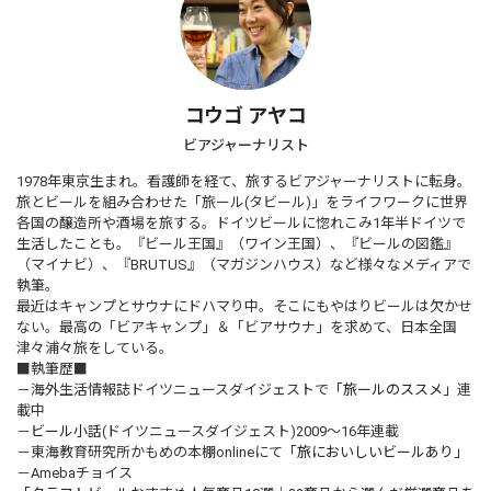
コウゴ アヤコ
ビアジャーナリスト
1978年東京生まれ。看護師を経て、旅するビアジャーナリストに転身。
旅とビールを組み合わせた「旅ール(タビール)」をライフワークに世界
各国の醸造所や酒場を旅する。ドイツビールに惚れこみ1年半ドイツで
生活したことも。『ビール王国』（ワイン王国）、『ビールの図鑑』
（マイナビ）、『BRUTUS』（マガジンハウス）など様々なメディアで
執筆。
最近はキャンプとサウナにドハマり中。そこにもやはりビールは欠かせ
ない。最高の「ビアキャンプ」＆「ビアサウナ」を求めて、日本全国
津々浦々旅をしている。
■執筆歴■
－海外生活情報誌ドイツニュースダイジェストで
「旅ールのススメ」
連
載中
－
ビール小話
(ドイツニュースダイジェスト)2009～16年連載
－東海教育研究所かもめの本棚onlineにて
「旅においしいビールあり」
－Amebaチョイス