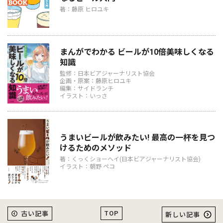
著：藤原 ヒロユキ
まんがでわかる ビールが10倍美味しくなる
知識
監修：日本ビアジャーナリスト協会
企画・原案：藤原ヒロユキ
編集：サイドランチ
イラスト：いっさ
うまいビールが飲みたい! 最高の一杯を見つ
けるためのメソッド
著：くっくショーヘイ(日本ビアジャーナリスト協会)
イラスト：朝野 ペコ
TOP
古い記事
新しい記事