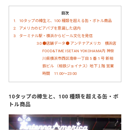
目次
1
10タップの樽生と、100 種類を超える缶・ボトル商品
2
アメリカのビアパブを意識した店内
3
ターミナル駅・横浜からビール文化を発信
3.0.1
●店舗データ● アンテナアメリカ 横浜店
FOOD&TIME ISETAN YOKOHAMA内 神奈
川県横浜市西区南幸一丁目 5 番 1 号 新相
鉄ビル （相鉄ジョイナス）地下１階 営業
時間 11:00～23:00
10タップの樽生と、100 種類を超える缶・ボ
トル商品