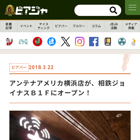
新着
テイス
JBJA
メディア
イベント
ビアバー
ブルワー
コラム
記事
ティング
活動
掲載
2018.3.22
ビアバー
アンテナアメリカ横浜店が、相鉄ジョ
イナスＢ１Ｆにオープン！