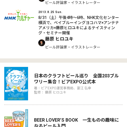
ビール評論家・イラストレーター
2013.8.25 Sun.
8/31（土）午後4時～6時、NHK文化センター
横浜で、ベイブルーイングヨコハマ×アンテナ
アメリカ×藤原ヒロユキによるテイスティン
グ・セミナー開催
藤原 ヒロユキ
ビール評論家・イラストレーター
日本のクラフトビール巡り 全国203ブル
ワリー集合！ビアEXPO公式本
著：ビアEXPO運営事務局、富江 弘幸
監修： 藤原 ヒロユキ
BEER LOVER’S BOOK 一生ものの趣味に
なるビール入門