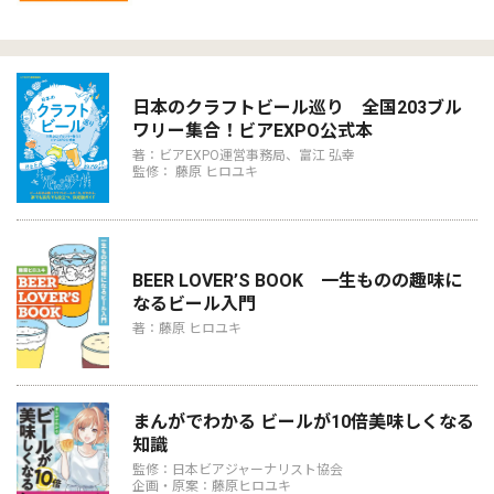
日本のクラフトビール巡り 全国203ブル
ワリー集合！ビアEXPO公式本
著：ビアEXPO運営事務局、富江 弘幸
監修： 藤原 ヒロユキ
BEER LOVER’S BOOK 一生ものの趣味に
なるビール入門
著：藤原 ヒロユキ
まんがでわかる ビールが10倍美味しくなる
知識
監修：日本ビアジャーナリスト協会
企画・原案：藤原ヒロユキ