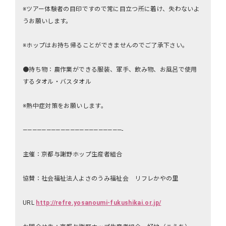
※ツアー体験者の目印ですので常に目立つ所に着け、失わないよ
うお願いします。
※ホップはお持ち帰ることができませんのでご了承下さい。
●持ち物：農作業ができる服装、軍手、飲み物、お風呂で使用
するタオル・バスタオル
※熱中症対策をお願いします。
—————————————————————-
主催：京都与謝野ホップ生産者組合
協賛：社会福祉法人よさのうみ福祉会 リフレかやの里
URL
http://refre.yosanoumi-fukushikai.or.jp/