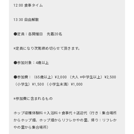
12:00 食事タイム
13:30 自由解散
●定員：各開催日 先着20名
※定員になり次第締め切らせて頂きます。
●参加対象：4歳以上
●参加費：（65歳以上）¥2,000 （大人 ※中学生以上）¥2,500
（小学生）¥1,500 （小学生未満）¥1,000
※参加費に含まれるもの
ホップ収穫体験料＋入浴料＋食事代＋送迎代（行き：集合場所
からホップ畑、ホップ畑からリフレかやの里、帰り：リフレか
やの里から集合場所）