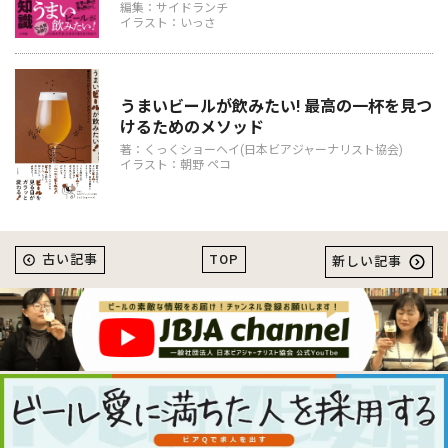
編集：サイドランチ
イラスト：いっさ
うまいビールが飲みたい! 最高の一杯を見つ
けるためのメソッド
著：くっくショーヘイ(日本ビアジャーナリスト協会)
イラスト：朝野 ペコ
TOP
古い記事
新しい記事