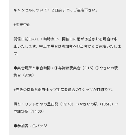
キャンセルについて：２日前までにご連絡下さい。
※雨天中止
開催日前日の１７時時点で、開催日に雨が予想される場合は中
止いたします。中止の場合は参加者へ担当者からご連絡いたしま
す。
●集合場所と集合時間：①与謝野駅集合（8:15）②やさいの駅
集合（8:30）
※赤色の京都与謝野ホップ生産者組合のTシャツが目印です。
帰り：リフレかやの里出発（13:40）→やさいの駅（13:45）→
与謝野駅（14:00）
●参加賞：缶バッジ