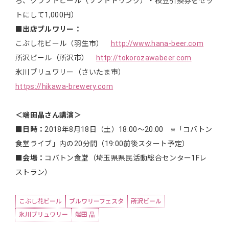
ろ、クラフトビール（ソフトドリンク）・枝豆引換券をセッ
トにして1,000円）
■出店ブルワリー：
こぶし花ビール（羽生市）
http://www.hana-beer.com
所沢ビール（所沢市）
http://tokorozawabeer.com
氷川ブリュワリー（さいたま市）
https://hikawa-brewery.com
＜端田晶さん講演＞
■日時：
2018年8月18日（土）18:00〜20:00 ※「コバトン
食堂ライブ」内の20分間（19:00前後スタート予定）
■会場：
コバトン食堂（埼玉県県民活動総合センター1Fレ
ストラン）
こぶし花ビール
ブルワリーフェスタ
所沢ビール
氷川ブリュワリー
端田 晶