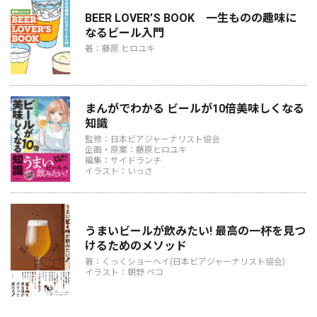
BEER LOVER’S BOOK 一生ものの趣味に
なるビール入門
著：藤原 ヒロユキ
まんがでわかる ビールが10倍美味しくなる
知識
監修：日本ビアジャーナリスト協会
企画・原案：藤原ヒロユキ
編集：サイドランチ
イラスト：いっさ
うまいビールが飲みたい! 最高の一杯を見つ
けるためのメソッド
著：くっくショーヘイ(日本ビアジャーナリスト協会)
イラスト：朝野 ペコ