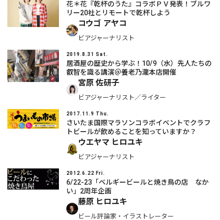
花＊花『乾杯のうた』コラボＰＶ発表！ブルワ
リー20社とリモートで乾杯しよう
コウゴ アヤコ
ビアジャーナリスト
2019.8.31 Sat.
居酒屋の歴史から学ぶ！10/9（水）先人たちの
叡智を識る講演＠養老乃瀧本店開催
宮原 佐研子
ビアジャーナリスト／ライター
2017.11.9 Thu.
さいたま国際マラソンコラボイベントでクラフ
トビールが飲めることを知っていますか？
ウエヤマ ヒロユキ
ビアジャーナリスト
2012.6.22 Fri.
6/22-23「ベルギービールと焼き鳥の店 なか
い」2周年企画
藤原 ヒロユキ
ビール評論家・イラストレーター