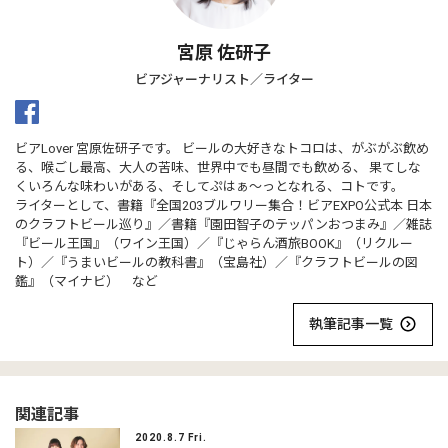
宮原 佐研子
ビアジャーナリスト／ライター
ビアLover 宮原佐研子です。 ビールの大好きなトコロは、がぶがぶ飲め
る、喉ごし最高、大人の苦味、世界中でも昼間でも飲める、 果てしな
くいろんな味わいがある、そしてぷはぁ〜っとなれる、コトです。
ライターとして、書籍『全国203ブルワリー集合！ビアEXPO公式本 日本
のクラフトビール巡り』／書籍『園田智子のテッパンおつまみ』／雑誌
『ビール王国』（ワイン王国）／『じゃらん酒旅BOOK』（リクルー
ト）／『うまいビールの教科書』（宝島社）／『クラフトビールの図
鑑』（マイナビ） など
執筆記事一覧
関連記事
2020.8.7 Fri.