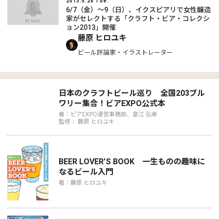
2013.5.28 Tue.
6/7（金）～9（日）、イクスピアリで女性醸造
家がセレクトする「クラフト・ビア・コレクシ
ョン2013」開催
藤原 ヒロユキ
ビール評論家・イラストレーター
日本のクラフトビール巡り 全国203ブル
ワリー集合！ビアEXPO公式本
著：ビアEXPO運営事務局、富江 弘幸
監修： 藤原 ヒロユキ
BEER LOVER’S BOOK 一生ものの趣味に
なるビール入門
著：藤原 ヒロユキ