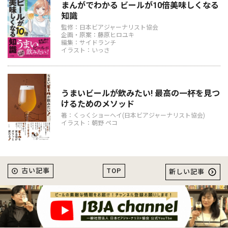
まんがでわかる ビールが10倍美味しくなる
知識
監修：日本ビアジャーナリスト協会
企画・原案：藤原ヒロユキ
編集：サイドランチ
イラスト：いっさ
うまいビールが飲みたい! 最高の一杯を見つ
けるためのメソッド
著：くっくショーヘイ(日本ビアジャーナリスト協会)
イラスト：朝野 ペコ
TOP
古い記事
新しい記事