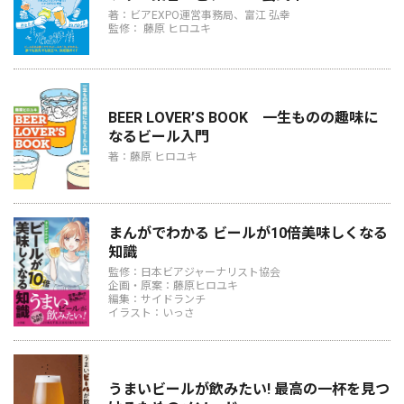
著：ビアEXPO運営事務局、富江 弘幸
監修： 藤原 ヒロユキ
BEER LOVER’S BOOK 一生ものの趣味に
なるビール入門
著：藤原 ヒロユキ
まんがでわかる ビールが10倍美味しくなる
知識
監修：日本ビアジャーナリスト協会
企画・原案：藤原ヒロユキ
編集：サイドランチ
イラスト：いっさ
うまいビールが飲みたい! 最高の一杯を見つ