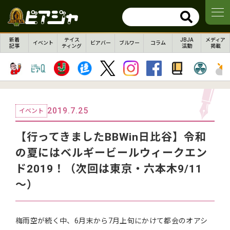
新着
テイス
JBJA
メディア
イベント
ビアバー
ブルワー
コラム
記事
ティング
活動
掲載
2019.7.25
イベント
【行ってきましたBBWin日比谷】令和
の夏にはベルギービールウィークエン
ド2019！（次回は東京・六本木9/11
～）
梅雨空が続く中、6月末から7月上旬にかけて都会のオアシ