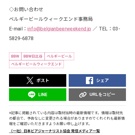
◇お問い合わせ
ベルギービールウィークエンド事務局
E-mail：
info@belgianbeerweekend.jp
／ TEL：03-
5829-6878
BBW
BBW日比谷
ベルギービール
ベルギービールウィークエンド
ポスト
シェア
URLをコピー
LINE
※記事に掲載されている内容は取材当時の最新情報です。情報は取材先
の都合で、予告なしに変更される場合がありますのでくれぐれも最新情
報をご確認いただきますようお願い申し上げます。
（一社）日本ビアジャーナリスト協会 発信メディア一覧