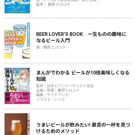
著：ビアEXPO運営事務局、富江 弘幸
監修： 藤原 ヒロユキ
BEER LOVER’S BOOK 一生ものの趣味に
なるビール入門
著：藤原 ヒロユキ
まんがでわかる ビールが10倍美味しくなる
知識
監修：日本ビアジャーナリスト協会
企画・原案：藤原ヒロユキ
編集：サイドランチ
イラスト：いっさ
うまいビールが飲みたい! 最高の一杯を見つ
けるためのメソッド