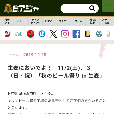
新着
テイス
JBJA
メディア
イベント
ビアバー
ブルワー
コラム
記事
ティング
活動
掲載
2019.10.28
イベント
生麦においでよ！ 11/2(土)、３
（日・祝）「秋のビール祭り in 生麦」
神奈川県横浜市鶴見区生麦。
キリンビール横浜工場のある街としてご存知の方もいること
と思います。