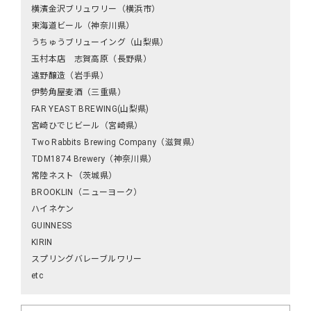
横濱金沢ブリュワリー（横浜市）
東海道ビール（神奈川県）
うちゅうブリューイング（山梨県）
玉村本店 志賀高原（長野県）
遠野醸造（岩手県）
伊勢角屋麦酒（三重県）
FAR YEAST BREWING(山梨県)
宮崎ひでじビール（宮崎県）
Two Rabbits Brewing Company（滋賀県）
TDM1874 Brewery（神奈川県）
常陸ネスト（茨城県）
BROOKLIN（ニューヨーク）
ハイネケン
GUINNESS
KIRIN
スプリングバレーブルワリー
etc