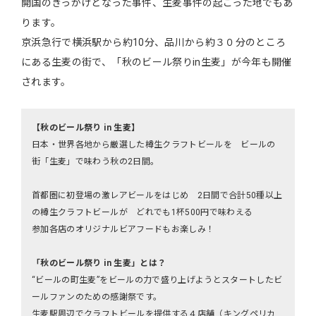
開国のきっかけとなった事件、生麦事件の起こった地でもあ
ります。
京浜急行で横浜駅から約10分、品川から約３０分のところ
にある生麦の街で、「秋のビール祭りin生麦」が今年も開催
されます。
【秋のビール祭り in 生麦】
日本・世界各地から厳選した樽生クラフトビールを ビールの
街「生麦」で味わう秋の2日間。
首都圏に初登場の激レアビールをはじめ 2日間で合計50種以上
の樽生クラフトビールが どれでも1杯500円で味わえる
参加各店のオリジナルビアフードもお楽しみ！
「秋のビール祭り in 生麦」とは？
“ビールの町生麦”をビールの力で盛り上げようとスタートしたビ
ールファンのための感謝祭です。
生麦駅周辺でクラフトビールを提供する４店舗（キングペリカ