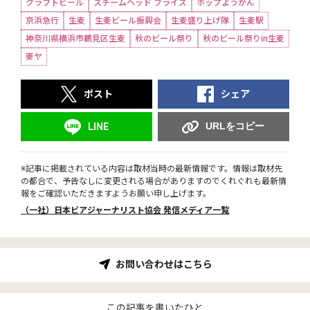
クラフトビール
スチームヘッド フライズ
ホップようかん
京浜急行
生麦
生麦ビール振興会
生麦盛り上げ隊
生麦駅
神奈川県横浜市鶴見区生麦
秋のビール祭り
秋のビール祭りin生麦
麥ヤ
ポスト
シェア
URLをコピー
LINE
※記事に掲載されている内容は取材当時の最新情報です。情報は取材先
の都合で、予告なしに変更される場合がありますのでくれぐれも最新情
報をご確認いただきますようお願い申し上げます。
（一社）日本ビアジャーナリスト協会 発信メディア一覧
お問い合わせはこちら
この記事を書いたひと