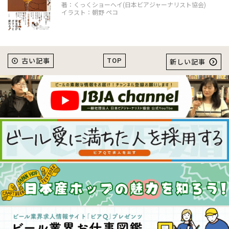
著：くっくショーヘイ(日本ビアジャーナリスト協会)
イラスト：朝野 ペコ
TOP
古い記事
新しい記事