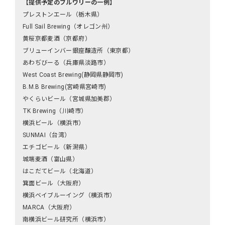
【提供予定のブルワリーの一例】
プレストンエール（栃木県）
Full Sail Brewing（オレゴン州）
黄桜京都麦酒（京都府）
ブリューインバー銀座醸造所（東京都）
あわぢびーる（兵庫県淡路市）
West Coast Brewing(静岡県静岡市)
B.M.B Brewing(宮崎県宮崎市)
やくらいビール（宮城県加美郡）
TK Brewing（川崎市）
横浜ビール（横浜市）
SUNMAI（台湾）
エチゴビール（新潟県）
城端麦酒（富山県）
はこだてビール（北海道）
箕面ビール（大阪府）
横浜ベイブルーイング（横浜市）
MARCA（大阪府）
南横浜ビール研究所（横浜市）