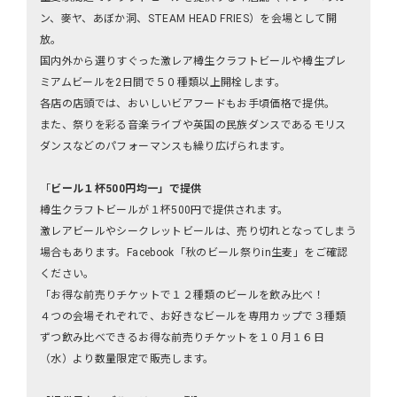
ン、麥ヤ、あぼか洞、STEAM HEAD FRIES）を会場として開
放。
国内外から選りすぐった激レア樽生クラフトビールや樽生プレ
ミアムビールを2日間で５０種類以上開栓します。
各店の店頭では、おいしいビアフードもお手頃価格で提供。
また、祭りを彩る音楽ライブや英国の民族ダンスであるモリス
ダンスなどのパフォーマンスも繰り広げられます。
「
ビール１杯500円均一」で提供
樽生クラフトビールが１杯500円で提供されます。
激レアビールやシークレットビールは、売り切れとなってしまう
場合もあります。Facebook「秋のビール祭りin生麦」をご確認
ください。
「お得な前売りチケットで１２種類のビールを飲み比べ！
４つの会場それぞれで、お好きなビールを専用カップで３種類
ずつ飲み比べできるお得な前売りチケットを１０月１６日
（水）より数量限定で販売します。