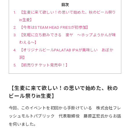
目次
1
【生麦に来て欲しい！の思いで始めた、秋のビール祭り
in生麦】
2
【今年はSTEAM HEAD FRIESが初参加】
3
【気軽に立ち飲みできる 麥ヤ 〜ホップようかんが味
わえる〜】
4
【オリジナルビールPALATAB IPAが美味しい あぼか
洞】
5
【前売りチケット発売中！】
【生麦に来て欲しい！の思いで始めた、秋の
ビール祭りin生麦】
今回、このイベントを初回から手掛けている 株式会社フレ
ッシュモルトパブリック 代表取締役 藤原正宏氏からお話
を伺いました。