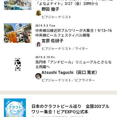
「よなよナイト」3/27（金）20時から
野田 幾子
ビアジャーナリスト
2019.9.3 Tue.
中央線沿線近郊ブルワリーが大集合！9/13~16
中央線ビールフェスティバル開催
宮原 佐研子
ビアジャーナリスト／ライター
2019.3.15 Fri.
高円寺「アンドビール」リニューアルとさらな
る飛躍へ
Atsushi Taguchi（田口 篤史）
ビアジャーナリスト／ビアライター
日本のクラフトビール巡り 全国203ブル
ワリー集合！ビアEXPO公式本