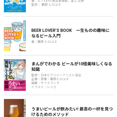
著：ビアEXPO運営事務局、富江 弘幸
監修： 藤原 ヒロユキ
BEER LOVER’S BOOK 一生ものの趣味に
なるビール入門
著：藤原 ヒロユキ
まんがでわかる ビールが10倍美味しくなる
知識
監修：日本ビアジャーナリスト協会
企画・原案：藤原ヒロユキ
編集：サイドランチ
イラスト：いっさ
うまいビールが飲みたい! 最高の一杯を見つ
けるためのメソッド