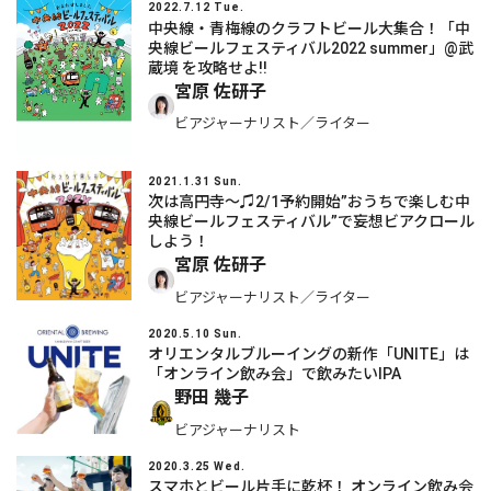
2022.7.12 Tue.
中央線・青梅線のクラフトビール大集合！「中
央線ビールフェスティバル2022 summer」@武
蔵境 を攻略せよ!!
宮原 佐研子
ビアジャーナリスト／ライター
2021.1.31 Sun.
次は高円寺〜♫2/1予約開始”おうちで楽しむ中
央線ビールフェスティバル”で妄想ビアクロール
しよう！
宮原 佐研子
ビアジャーナリスト／ライター
2020.5.10 Sun.
オリエンタルブルーイングの新作「UNITE」は
「オンライン飲み会」で飲みたいIPA
野田 幾子
ビアジャーナリスト
2020.3.25 Wed.
スマホとビール片手に乾杯！ オンライン飲み会