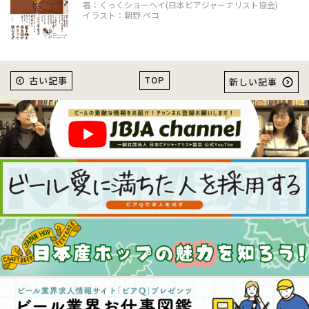
著：くっくショーヘイ(日本ビアジャーナリスト協会)
イラスト：朝野 ペコ
TOP
古い記事
新しい記事