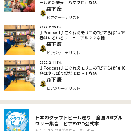
ールの新発売「ハマクロ」な話
森下 慶
ビアジャーナリスト
2022.2.25 Fri.
♪Podcast♪こぐねえモリコの“ビアらば” #19
春はいろいろリニューアル？？な話
森下 慶
ビアジャーナリスト
2022.2.11 Fri.
♪Podcast♪こぐねえモリコの“ビアらば” #18
冬はやっぱり鍋だよね～！な話
森下 慶
ビアジャーナリスト
日本のクラフトビール巡り 全国203ブル
ワリー集合！ビアEXPO公式本
著：ビアEXPO運営事務局、富江 弘幸