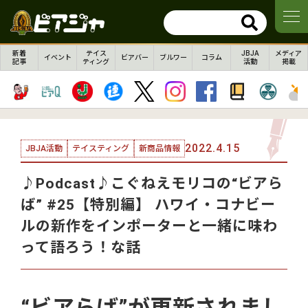
新着
テイス
JBJA
メディア
イベント
ビアバー
ブルワー
コラム
記事
ティング
活動
掲載
2022.4.15
JBJA活動
テイスティング
新商品情報
♪Podcast♪こぐねえモリコの“ビアら
ば” #25【特別編】 ハワイ・コナビー
ルの新作をインポーターと一緒に味わ
って語ろう！な話