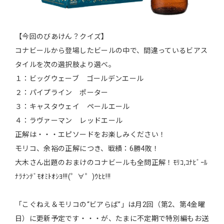
【今回のびあけん？クイズ】
コナビールから登場したビールの中で、間違っているビアス
タイルを次の選択肢より選べ。
１：ビッグウェーブ ゴールデンエール
２：パイプライン ポーター
３：キャスタウェイ ペールエール
４：ラヴァーマン レッドエール
正解は・・・エピソードをお楽しみください！
モリコ、余裕の正解につき、戦績：6勝4敗！
大木さん出題のおまけのコナビールも全問正解！ﾓﾘｺ,ｺﾅﾋﾞｰﾙ
ﾅﾗﾅﾝﾃﾞﾓｵﾐﾄｵｼﾖ!!!(゜∀゜)ｳﾋﾋ!!!
「こぐねえ＆モリコの“ビアらば”」は月2回（第2、第4金曜
日）に更新予定です・・・が、たまに不定期で特別編もお送