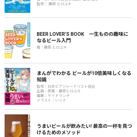
監修： 藤原 ヒロユキ
BEER LOVER’S BOOK 一生ものの趣味に
なるビール入門
著：藤原 ヒロユキ
まんがでわかる ビールが10倍美味しくなる
知識
監修：日本ビアジャーナリスト協会
企画・原案：藤原ヒロユキ
編集：サイドランチ
イラスト：いっさ
うまいビールが飲みたい! 最高の一杯を見つ
けるためのメソッド