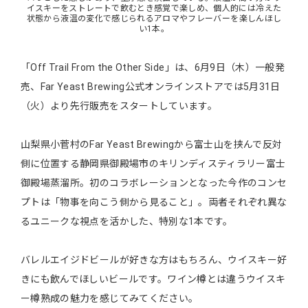
イスキーをストレートで飲むとき感覚で楽しめ、個人的には冷えた
状態から液温の変化で感じられるアロマやフレーバーを楽しんほし
い1本。
「Off Trail From the Other Side」は、6⽉9⽇（⽊）⼀般発
売、Far Yeast Brewing公式オンラインストアでは5⽉31⽇
（⽕）より先⾏販売をスタートしています。
⼭梨県⼩菅村のFar Yeast Brewingから富⼠⼭を挟んで反対
側に位置する静岡県御殿場市のキリンディスティラリー富⼠
御殿場蒸溜所。初のコラボレーションとなった今作のコンセ
プトは「物事を向こう側から⾒ること」。両者それぞれ異な
るユニークな視点を活かした、特別な1本です。
バレルエイジドビールが好きな方はもちろん、ウイスキー好
きにも飲んでほしいビールです。ワイン樽とは違うウイスキ
ー樽熟成の魅力を感じてみてください。