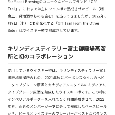
Far Yeast Brewingのユニークなビールブランド「Off
Trail」。これまでは主にワイン樽で熟成させたビール（制
度上、発泡酒のものも含む）を造ってきましたが、2022年6
月9日（木）に限定発売する「Off Trail From the Other
Side」はウイスキー樽で熟成させています。
キリンディスティラリー富⼠御殿場蒸溜
所と初のコラボレーション
使用しているウイスキー樽は、キリンディスティラリー富⼠
御殿場蒸溜所のもの。2021年秋にバーボンスタイルのヘビ
ータイプグレーン原酒とカナディアンスタイルのミディアム
タイプグレーン原酒を熟成したウイスキー樽です。この樽に
インぺリアルポーターを入れて５ヶ月間熟成させて、2022
年春、両者のメンバーが⼀堂に会して熟成したベースビール
から、ビールとウイスキーのフレーバーがベストなバランス