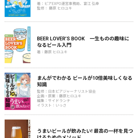
著：ビアEXPO運営事務局、富江 弘幸
監修： 藤原 ヒロユキ
BEER LOVER’S BOOK 一生ものの趣味に
なるビール入門
著：藤原 ヒロユキ
まんがでわかる ビールが10倍美味しくなる
知識
監修：日本ビアジャーナリスト協会
企画・原案：藤原ヒロユキ
編集：サイドランチ
イラスト：いっさ
うまいビールが飲みたい! 最高の一杯を見つ
けるためのメソッド