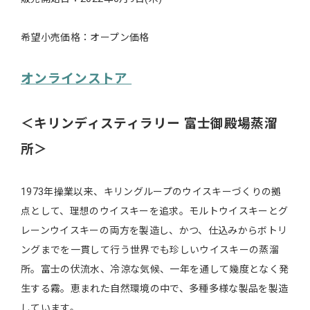
希望⼩売価格：オープン価格
オンラインストア
＜キリンディスティラリー 富⼠御殿場蒸溜
所＞
1973年操業以来、キリングループのウイスキーづくりの拠
点として、理想のウイスキーを追求。モルトウイスキーとグ
レーンウイスキーの両⽅を製造し、かつ、仕込みからボトリ
ングまでを⼀貫して⾏う世界でも珍しいウイスキーの蒸溜
所。富⼠の伏流⽔、冷涼な気候、⼀年を通して幾度となく発
⽣する霧。恵まれた⾃然環境の中で、多種多様な製品を製造
しています。