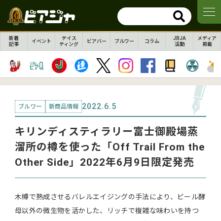
新着
テイス
JBJA
メディア
イベント
ビアバー
ブルワー
コラム
記事
ティング
活動
掲載
2022.6.5
ブルワー
新商品情報
キリンディスティラリー富⼠御殿場蒸
溜所の樽を使った「Off Trail From the
Other Side」2022年6月9日限定発売
⽊樽で熟成させるバレルエイジングの⼿法により、ビール酵
⺟以外の微⽣物を活かした、リッチで複雑な味わいを持つ