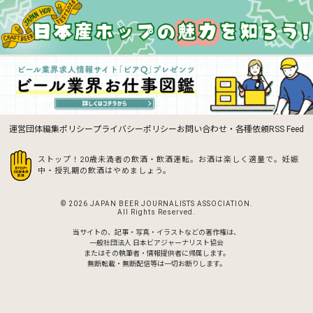
運営団体
編集ポリシー
プライバシーポリシー
お問い合わせ・各種依頼
RSS Feed
ストップ！20歳未満者の飲酒・飲酒運転。お酒は楽しく適量で。
妊娠
中・授乳期の飲酒はやめましょう。
© 2026 JAPAN BEER JOURNALISTS ASSOCIATION.
All Rights Reserved.
当サイトの、記事・写真・イラストなどの著作権は、
一般社団法人 日本ビアジャーナリスト協会
またはその執筆者・情報提供者に帰属します。
無断転載・無断配信等は一切お断りします。