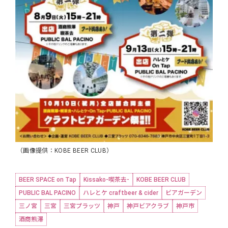
（画像提供：KOBE BEER CLUB）
BEER SPACE on Tap
Kissako-喫茶去-
KOBE BEER CLUB
PUBLIC BAL PACINO
ハレとケ craftbeer & cider
ビアガーデン
三ノ宮
三宮
三宮プラッツ
神戸
神戸ビアクラブ
神戸市
酒商熊澤