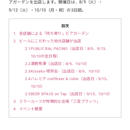
アガーデンを出店します。開催日は、8/9（火）・
9/13（火）・10/10（月・祝）の3日間。
目次
1
各店舗による「持ち寄り」ビアガーデン
2
ビールにこだわった地元店舗が出店
2.1
PUBLIC BAL PACINO（出店日：8/9、9/13、
10/10の全日程）
2.2
酒商熊澤（出店日：8/9、10/10）
2.3
Kissako-喫茶去-（出店日：8/9、10/10）
2.4
ハレとケ craftbeer & cider（出店日：9/13、
10/10）
2.5
BEER SPACE on Tap（出店日：9/13、10/10）
3
ミラールーフが特徴的な会場「三宮プラッツ」
4
イベント概要