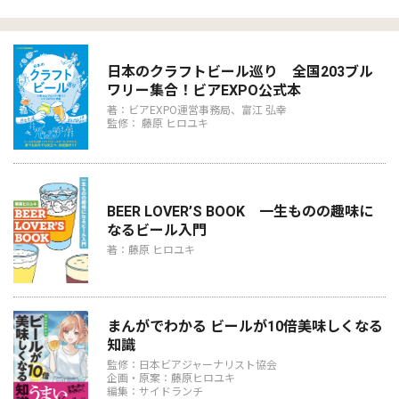
日本のクラフトビール巡り 全国203ブル
ワリー集合！ビアEXPO公式本
著：ビアEXPO運営事務局、富江 弘幸
監修： 藤原 ヒロユキ
BEER LOVER’S BOOK 一生ものの趣味に
なるビール入門
著：藤原 ヒロユキ
まんがでわかる ビールが10倍美味しくなる
知識
監修：日本ビアジャーナリスト協会
企画・原案：藤原ヒロユキ
編集：サイドランチ