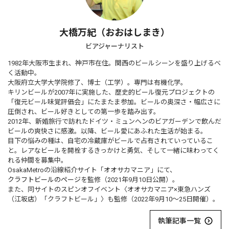
大橋万紀（おおはしまき）
ビアジャーナリスト
1982年大阪市生まれ、神戸市在住。関西のビールシーンを盛り上げるべ
く活動中。
大阪府立大学大学院修了、博士（工学）。専門は有機化学。
キリンビールが2007年に実施した、歴史的ビール復元プロジェクトの
「復元ビール味覚評価会」にたまたま参加。ビールの奥深さ・幅広さに
圧倒され、ビール好きとしての第一歩を踏み出す。
2012年、新婚旅行で訪れたドイツ・ミュンヘンのビアガーデンで飲んだ
ビールの爽快さに感激。以降、ビール愛にあふれた生活が始まる。
目下の悩みの種は、自宅の冷蔵庫がビールで占有されていっているこ
と。レアなビールを開栓するきっかけと勇気、そして一緒に味わってく
れる仲間を募集中。
OsakaMetroの沿線紹介サイト「オオサカマニア」にて、
クラフトビールのページ
を監修（2021年9月10日公開）。
また、同サイトのスピンオフイベント〈オオサカマニア×東急ハンズ
（江坂店）「クラフトビール」〉も監修（2022年9月10〜25日開催）。
執筆記事一覧