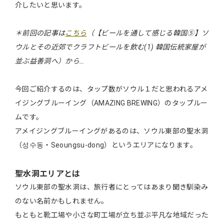
介したいと思います。
＊前回の記事は
こちら
（【ビールを通して感じる韓国⑤】ソ
ウルとその近郊でクラフトビールを飲む(1) 韓国伝統家屋が
並ぶ益善洞へ）から…
今回ご紹介するのは、タップ数がソウル１だと思われるアメ
イジングブルーイング（AMAZING BREWING）のタップルー
ムです。
アメイジングブルーイングがあるのは、ソウル東部の聖水洞
（성수동・Seoungsu-dong）というエリアになります。
聖水洞エリアとは
ソウル東部の聖水洞は、旅行者にとってはあまり聞き馴染み
のない名前かもしれません。
もともと靴工場や小さな町工場が立ち並ぶ平凡な地域だった