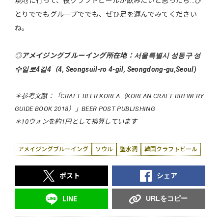
現地に行って、夜クラフトビールが飲みたいと思ったら…ひ
とりででもグループででも、ぜひ足を運んでみてください
ね。
◎アメイジングブルーイング所在地：서울특별시 성동구 성
수일로4길4（4, Seongsuil-ro 4-gil, Seongdong-gu,Seoul)
＊参考文献：「CRAFT BEER KOREA（KOREAN CRAFT BREWERY
GUIDE BOOK 2018）」BEER POST PUBLISHING
＊10ウォンを約1円として換算しています
アメイジングブルーイング
ソウル
聖水洞
韓国クラフトビール
ポスト
シェア
URLをコピー
LINE