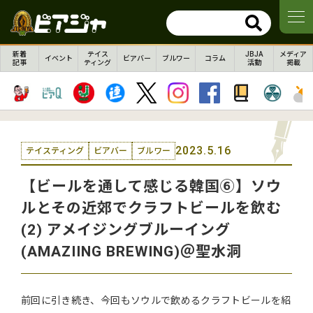
新着
テイス
JBJA
メディア
イベント
ビアバー
ブルワー
コラム
記事
ティング
活動
掲載
2023.5.16
テイスティング
ビアバー
ブルワー
【ビールを通して感じる韓国⑥】ソウ
ルとその近郊でクラフトビールを飲む
(2) アメイジングブルーイング
(AMAZIING BREWING)＠聖水洞
前回に引き続き、今回もソウルで飲めるクラフトビールを紹