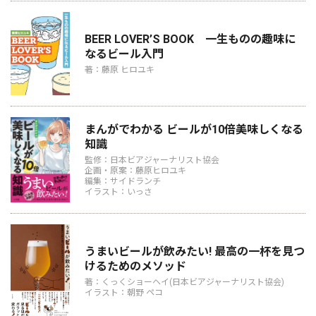
BEER LOVER’S BOOK 一生ものの趣味に
なるビール入門
著：藤原 ヒロユキ
まんがでわかる ビールが10倍美味しくなる
知識
監修：日本ビアジャーナリスト協会
企画・原案：藤原ヒロユキ
編集：サイドランチ
イラスト：いっさ
うまいビールが飲みたい! 最高の一杯を見つ
けるためのメソッド
著：くっくショーヘイ(日本ビアジャーナリスト協会)
イラスト：朝野 ペコ