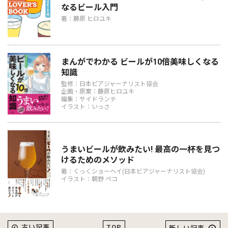
なるビール入門
著：藤原 ヒロユキ
まんがでわかる ビールが10倍美味しくなる
知識
監修：日本ビアジャーナリスト協会
企画・原案：藤原ヒロユキ
編集：サイドランチ
イラスト：いっさ
うまいビールが飲みたい! 最高の一杯を見つ
けるためのメソッド
著：くっくショーヘイ(日本ビアジャーナリスト協会)
イラスト：朝野 ペコ
TOP
古い記事