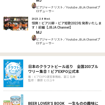
MJ
ビアジャーナリスト／Youtube JBJA Channelプ
ロデューサー
2023.2.8 Wed.
恒例！ビア川柳・ビア短歌2023を発表いたしま
す！前編【JBJA Channel】
MJ
ビアジャーナリスト／Youtube JBJA Channelプ
ロデューサー
日本のクラフトビール巡り 全国203ブル
ワリー集合！ビアEXPO公式本
著：ビアEXPO運営事務局、富江 弘幸
監修： 藤原 ヒロユキ
BEER LOVER’S BOOK 一生ものの趣味に