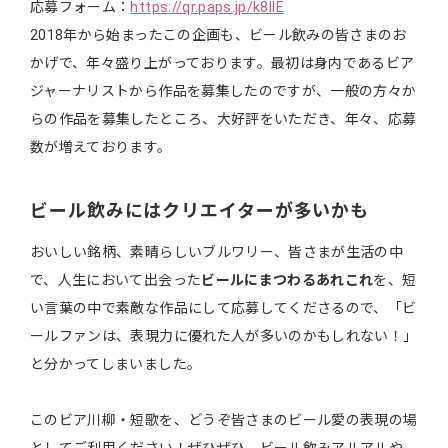
応募フォーム：
https://qr.paps.jp/k8IlE
2018年から始まったこの企画も、ビール飲みの皆さまのお
かげで、年々盛り上がっております。最初は身内であるビア
ジャーナリストから作品を募集したのですが、一般の方々か
らの作品を募集したところ、大好評をいただき、年々、応募
数が増えております。
ビール飲みにはクリエイターが多いかも
おいしい銘柄、素晴らしいブルワリー、皆さまが生活の中
で、人生において出会った
ビールにまつわるあれこれ
を、短
い言葉の中で素敵な作品にして応募してくださるので、「ビ
ールファンは、表現力に優れた人が多いのかもしれない！」
と分かってしまいました。
このビア川柳・短歌を、どうぞ皆さまのビール愛の表現の場
としてご利用ください！ぜひぜひ、ビール飲みアルアルや、