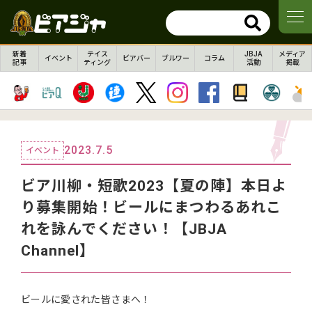
新着
テイス
JBJA
メディア
イベント
ビアバー
ブルワー
コラム
記事
ティング
活動
掲載
2023.7.5
イベント
ビア川柳・短歌2023【夏の陣】本日よ
り募集開始！ビールにまつわるあれこ
れを詠んでください！【JBJA
Channel】
ビールに愛された皆さまへ！