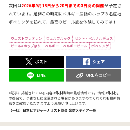
次回は
2026年9月18日から20日
までの3日間の開催
が予定さ
れています。是非この時期にベルギー屈指のホップの名産地
ポペリンゲを訪れて、最高のビール旅を体験してみては！
ウェストフレテレン
ウェルブルック
セント・ベルナルデュス
ビール&ホップ祭り
ベルギー
ベルギービール
ポペリンゲ
ポスト
シェア
URLをコピー
LINE
※記事に掲載されている内容は取材当時の最新情報です。情報は取材先
の都合で、予告なしに変更される場合がありますのでくれぐれも最新情
報をご確認いただきますようお願い申し上げます。
（一社）日本ビアジャーナリスト協会 発信メディア一覧