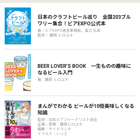
日本のクラフトビール巡り 全国203ブル
ワリー集合！ビアEXPO公式本
著：ビアEXPO運営事務局、富江 弘幸
監修： 藤原 ヒロユキ
BEER LOVER’S BOOK 一生ものの趣味に
なるビール入門
著：藤原 ヒロユキ
まんがでわかる ビールが10倍美味しくなる
知識
監修：日本ビアジャーナリスト協会
企画・原案：藤原ヒロユキ
編集：サイドランチ
イラスト：いっさ