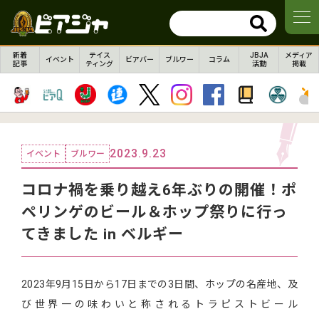
新着
テイス
JBJA
メディア
イベント
ビアバー
ブルワー
コラム
記事
ティング
活動
掲載
2023.9.23
イベント
ブルワー
コロナ禍を乗り越え6年ぶりの開催！ポ
ペリンゲのビール＆ホップ祭りに行っ
てきました in ベルギー
2023年9月15日から17日までの3日間、ホップの名産地、及
び世界一の味わいと称されるトラピストビール