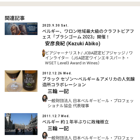
関連記事
2023.9.30 Sat.
ベルギー、ワロン地域最大級のクラフトビアフ
ェス「ブラシゴーム 2023」開催！
安彦良紀 (Kazuki Abiko)
ビアジャーナリスト/ JCBA認定ビアジャッジ / ワ
インライター（JSA認定ワインエキスパート・
WSET Level3 Award in Wines）
2012.12.26 Wed.
ブラック セゾン～ベルギー＆アメリカの人気醸
造所コラボレーション
三輪 一記
一般財団法人 日本ベルギービール・プロフェッ
ショナル協会 代表理事
2011.12.7 Wed.
ベルギー 約１年半ぶりに政権樹立
三輪 一記
一般財団法人 日本ベルギービール・プロフェッ