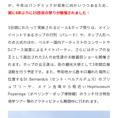
が、今年はパンデミックが収束に向かいつつあるため、
実に6年ぶりに25回目の祭りが開催されました
！
3日間にわたって実施されるビール&ホップ祭りは、メイン
イベントであるホップの行列（パレード）や、ホップ人形へ
の点火式のほか、ベルギー国内アーティストのコンサートや
DJブース設置によるナイトパーティ、さらにはホップの女
王として選出された3人の女性達のお披露目ショーも開催さ
れます。ホップの女王達は、街の観光大使として3年間広報
活動を行う予定です。また、市街地から数キロ離れた場所に
位置するSt .Bernardus（セント・ベルナルデュス）のブリ
ュワリーや、メイン会場から程近いHopmuseum
Poperinge（ポペリンゲ・ポップ博物館）のランチ付き特別
見学ツアー等のアクティビティも期間中に行われます。