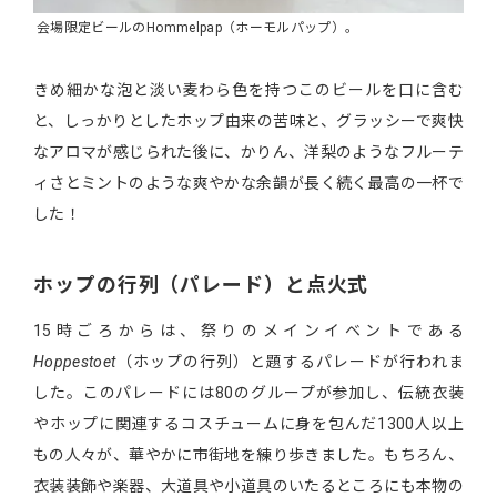
会場限定ビールのHommelpap（ホーモルパップ）。
きめ細かな泡と淡い麦わら色を持つこのビールを口に含む
と、しっかりとしたホップ由来の苦味と、グラッシーで爽快
なアロマが感じられた後に、かりん、洋梨のようなフルーテ
ィさとミントのような爽やかな余韻が長く続く最高の一杯で
した！
ホップの行列（パレード）と点火式
15時ごろからは、祭りのメインイベントである
Hoppestoet
（ホップの行列）と題するパレードが行われま
した。このパレードには80のグループが参加し、伝統衣装
やホップに関連するコスチュームに身を包んだ1300人以上
もの人々が、華やかに市街地を練り歩きました。もちろん、
衣装装飾や楽器、大道具や小道具のいたるところにも本物の