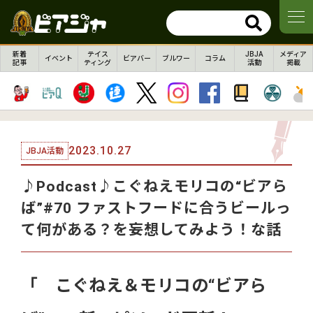
新着
テイス
JBJA
メディア
イベント
ビアバー
ブルワー
コラム
記事
ティング
活動
掲載
2023.10.27
JBJA活動
♪Podcast♪こぐねえモリコの“ビアら
ば”#70 ファストフードに合うビールっ
て何がある？を妄想してみよう！な話
「 こぐねえ＆モリコの“ビアら