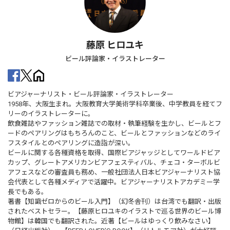
藤原 ヒロユキ
ビール評論家・イラストレーター
ビアジャーナリスト・ビール評論家・イラストレーター
1958年、大阪生まれ。大阪教育大学美術学科卒業後、中学教員を経てフ
リーのイラストレーターに。
飲食雑誌やファッション雑誌での取材・執筆経験を生かし、ビールとフ
ードのペアリングはもちろんのこと、ビールとファッションなどのライ
フスタイルとのペアリングに造詣が深い。
ビールに関する各種資格を取得、国際ビアジャッジとしてワールドビア
カップ、グレートアメリカンビアフェスティバル、チェコ・ターボルビ
アフェスなどの審査員も務め、一般社団法人日本ビアジャーナリスト協
会代表として各種メディアで活躍中。ビアジャーナリストアカデミー学
長でもある。
著書【知識ゼロからのビール入門】（幻冬舎刊）は台湾でも翻訳・出版
されたベストセラー。【藤原ヒロユキのイラストで巡る世界のビール博
物館】は韓国でも翻訳された。近著【ビールはゆっくり飲みなさい】