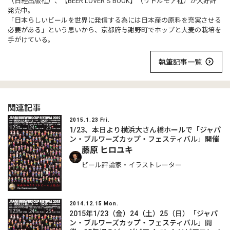
（日経出版社）、【BEER LOVER’S BOOK】（リトルモア社）が大好評
発売中。
「日本らしいビールを世界に発信する為には日本産の原料を充実させる
必要がある」という思いから、京都府与謝野町でホップと大麦の栽培を
手がけている。
執筆記事一覧
関連記事
2015.1.23 Fri.
1/23、本日より横浜大さん橋ホールで「ジャパ
ン・ブルワーズカップ・フェスティバル」開催
藤原 ヒロユキ
ビール評論家・イラストレーター
2014.12.15 Mon.
2015年1/23（金）24（土）25（日）「ジャパ
ン・ブルワーズカップ・フェスティバル」開