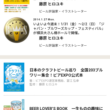
藤原 ヒロユキ
ビール評論家・イラストレーター
2014.1.27 Mon.
いよいよ今週末！1/31（金）～2/2（日）「ジ
ャパン・ブルワーズカップ・フェスティバル」
が横浜大さん橋ホールで開催。
藤原 ヒロユキ
ビール評論家・イラストレーター
日本のクラフトビール巡り 全国203ブル
ワリー集合！ビアEXPO公式本
著：ビアEXPO運営事務局、富江 弘幸
監修： 藤原 ヒロユキ
BEER LOVER’S BOOK 一生ものの趣味に