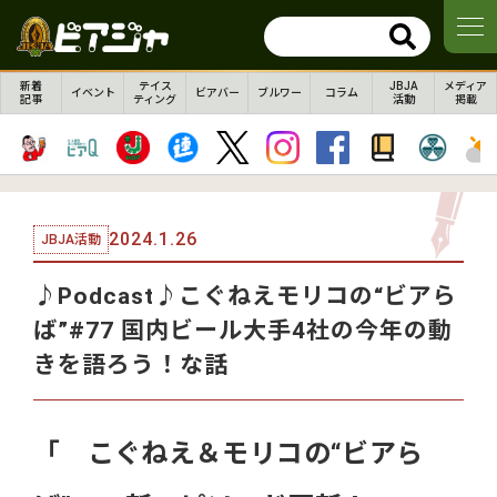
新着
テイス
JBJA
メディア
イベント
ビアバー
ブルワー
コラム
記事
ティング
活動
掲載
2024.1.26
JBJA活動
♪Podcast♪こぐねえモリコの“ビアら
ば”#77 国内ビール大手4社の今年の動
きを語ろう！な話
「 こぐねえ＆モリコの“ビアら