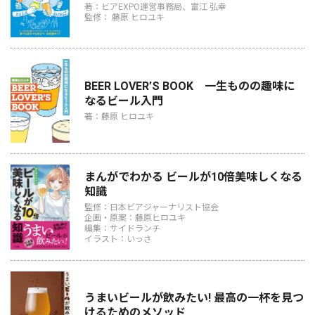
著：ビアEXPO運営事務局、富江 弘幸
監修： 藤原 ヒロユキ
BEER LOVER’S BOOK 一生ものの趣味に
なるビール入門
著：藤原 ヒロユキ
まんがでわかる ビールが10倍美味しくなる
知識
監修：日本ビアジャーナリスト協会
企画・原案：藤原ヒロユキ
編集：サイドランチ
イラスト：いっさ
うまいビールが飲みたい! 最高の一杯を見つ
けるためのメソッド