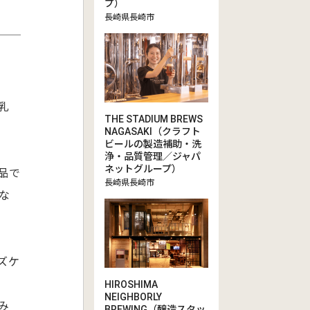
プ）
長崎県長崎市
乳
THE STADIUM BREWS
NAGASAKI（クラフト
ビールの製造補助・洗
浄・品質管理／ジャパ
ネットグループ）
品で
長崎県長崎市
な
ズケ
HIROSHIMA
NEIGHBORLY
み
BREWING（醸造スタッ