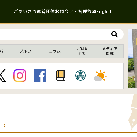
ごあいさつ
運営団体
お問合せ・各種依頼
English
JBJA
メディア
バー
ブルワー
コラム
活動
掲載
.15